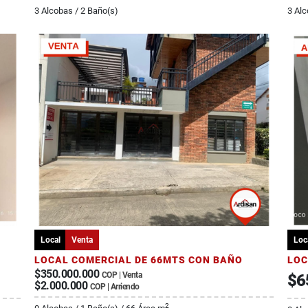
3 Alcobas / 2 Baño(s)
3 Alc
Local
Venta
Loc
LOCAL COMERCIAL DE 66MTS CON BAÑO
LOC
$350.000.000
COP | Venta
$6
$2.000.000
COP | Arriendo
2