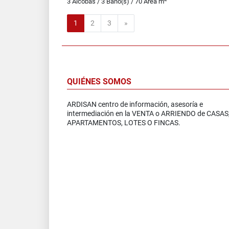
3 Alcobas / 3 Baño(s) / 70 Área m
Siguiente
1
2
3
»
QUIÉNES SOMOS
ARDISAN centro de información, asesoría e
intermediación en la VENTA o ARRIENDO de CASAS
APARTAMENTOS, LOTES O FINCAS.