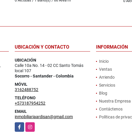
0 Alcobas / 1 Baño(s) / 66 Área m
0 Alc
UBICACIÓN Y CONTACTO
INFORMACIÓN
UBICACIÓN
Inicio
,
Calle 10a No. 14 - 02 CC Santo Tomás
Ventas
local 107
Socorro - Santander - Colombia
Arriendo
MÓVIL
Servicios
3162488752
Blog
TELÉFONO
Nuestra Empresa
+573187954252
Contáctenos
EMAIL
inmobiliariaardisan@gmail.com
Políticas de priva
Facebook
Instagram