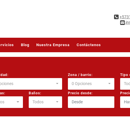
+573
in
rvicios
Blog
Nuestra Empresa
Contáctenos
idad:
Zona / barrio:
Tipo 
pciones
0 Opciones
To
as:
Baños:
Precio desde:
Preci
os
Todos