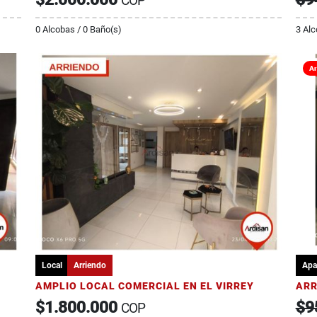
COP
0 Alcobas / 0 Baño(s)
3 Alc
Ar
Local
Arriendo
Apa
AMPLIO LOCAL COMERCIAL EN EL VIRREY
$1.800.000
$9
COP