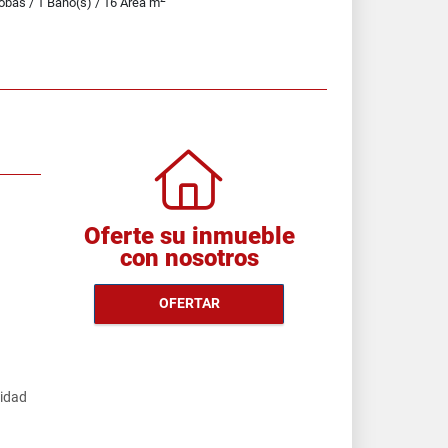
obas / 1 Baño(s) / 16 Área m
Oferte su inmueble
con nosotros
OFERTAR
cidad