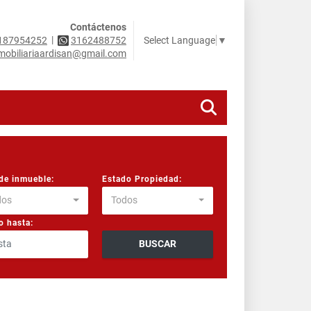
Contáctenos
|
Select Language
▼
187954252
3162488752
mobiliariaardisan@gmail.com
de inmueble:
Estado Propiedad:
dos
Todos
o hasta:
BUSCAR