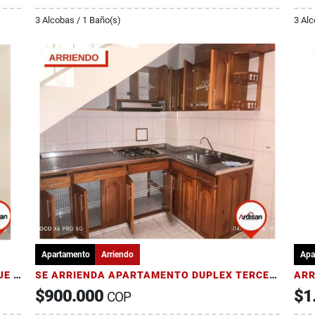
3 Alcobas / 1 Baño(s)
3 Alc
Apartamento
Arriendo
Apa
ARRIENDO CASA DE DOS PISOS CON GARAJE - PORTAL DE SARAVITA
SE ARRIENDA APARTAMENTO DUPLEX TERCER CON CUARTO PISO CENTRAL
$900.000
$1
COP