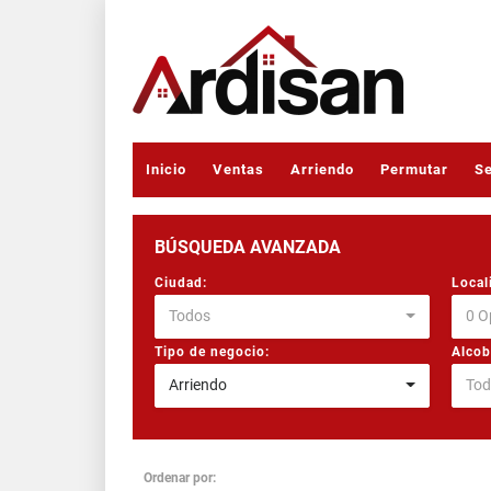
Inicio
Ventas
Arriendo
Permutar
Se
BÚSQUEDA AVANZADA
Ciudad:
Local
Todos
0 O
Tipo de negocio:
Alcob
Arriendo
Tod
Ordenar por: