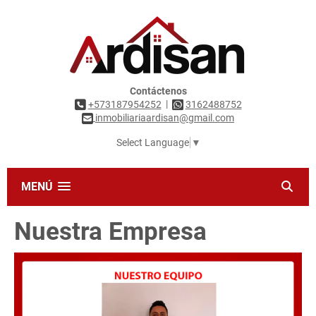
Contáctenos
|
+573187954252
3162488752
inmobiliariaardisan@gmail.com
Select Language
▼
MENÚ
Nuestra Empresa