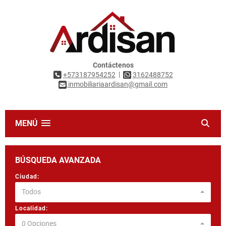
Contáctenos
|
+573187954252
3162488752
inmobiliariaardisan@gmail.com
MENÚ
BÚSQUEDA AVANZADA
Ciudad:
Todos
Localidad:
0 Opciones