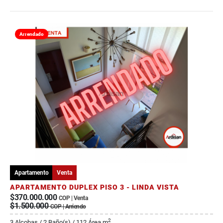
Arrendado
Apartamento
Venta
APARTAMENTO DUPLEX PISO 3 - LINDA VISTA
$370.000.000
COP | Venta
$1.500.000
COP | Arriendo
2
3 Alcobas / 2 Baño(s) / 112 Área m