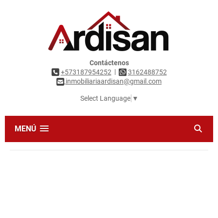
Contáctenos
|
+573187954252
3162488752
inmobiliariaardisan@gmail.com
Select Language
▼
MENÚ