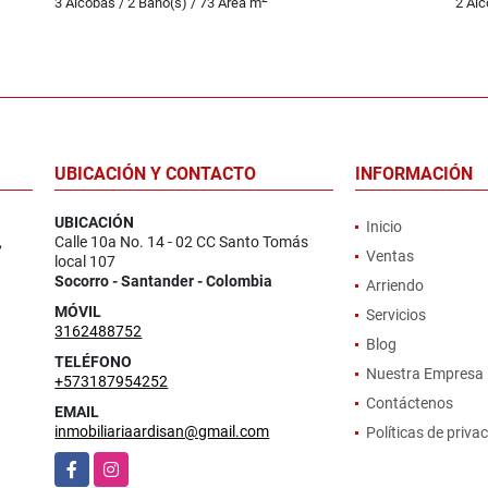
3 Alcobas / 2 Baño(s) / 73 Área m
2 Alc
UBICACIÓN Y CONTACTO
INFORMACIÓN
UBICACIÓN
Inicio
,
Calle 10a No. 14 - 02 CC Santo Tomás
Ventas
local 107
Socorro - Santander - Colombia
Arriendo
MÓVIL
Servicios
3162488752
Blog
TELÉFONO
Nuestra Empresa
+573187954252
Contáctenos
EMAIL
inmobiliariaardisan@gmail.com
Políticas de priva
Facebook
Instagram