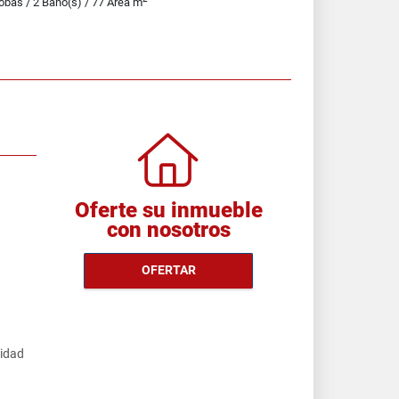
obas / 2 Baño(s) / 77 Área m
Oferte su inmueble
con nosotros
OFERTAR
cidad