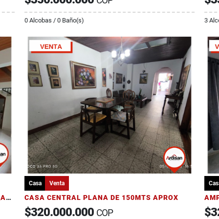
COP
0 Alcobas / 0 Baño(s)
3 Alc
Casa
Venta
Cas
CASA DE DOS PISOS EN OIBA SANTANDER_AMPLIA ZONAS VERDES
CASA CENTRAL PLANA DE 150MTS APROX
$320.000.000
$3
COP