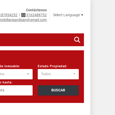
Contáctenos
|
Select Language
▼
187954252
3162488752
mobiliariaardisan@gmail.com
de inmueble:
Estado Propiedad:
dos
Todos
o hasta:
BUSCAR