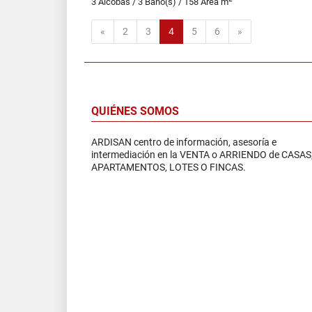
3 Alcobas / 3 Baño(s) / 158 Área m
Anterior
Siguiente
«
2
3
4
5
6
»
QUIÉNES SOMOS
ARDISAN centro de información, asesoría e
intermediación en la VENTA o ARRIENDO de CASAS
APARTAMENTOS, LOTES O FINCAS.