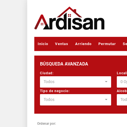
Inicio
Ventas
Arriendo
Permutar
Se
BÚSQUEDA AVANZADA
Ciudad:
Local
Todos
0 O
Tipo de negocio:
Alcob
Todos
Tod
Ordenar por: