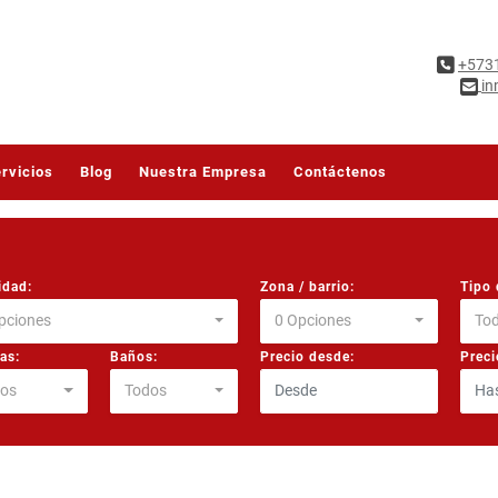
+573
in
rvicios
Blog
Nuestra Empresa
Contáctenos
idad:
Zona / barrio:
Tipo 
pciones
0 Opciones
To
as:
Baños:
Precio desde:
Preci
os
Todos