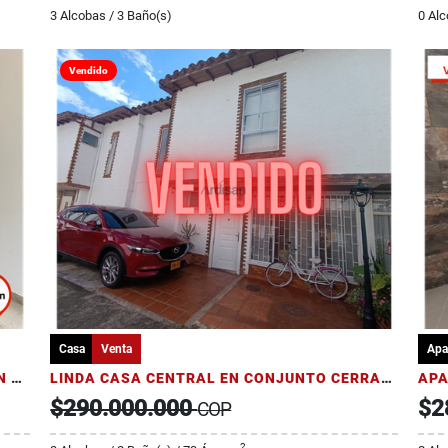
3 Alcobas / 3 Baño(s)
0 Alc
Vendido
Casa
Venta
Apa
BONITA Y AMPLIA CASA DE DOS PISOS CON GARAJE (158 M2)
LINDA CASA CENTRAL EN CONJUNTO CERRADO
$290.000.000
$2
COP
2