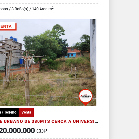
2
obas / 3 Baño(s) / 140 Área m
 / Terreno
Venta
LOTE URBANO DE 380MTS CERCA A UNIVERSIDADES
20.000.000
COP