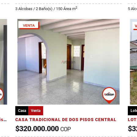
2
3 Alcobas / 2 Baño(s) / 150 Área m
5 Alc
Casa
Venta
Lote
VENTA APARTAMENTO 100 M2 SEGUNDO piso + PARQUEADERO 54 M2
CASA TRADICIONAL DE DOS PISOS CENTRAL
$320.000.000
$3
COP